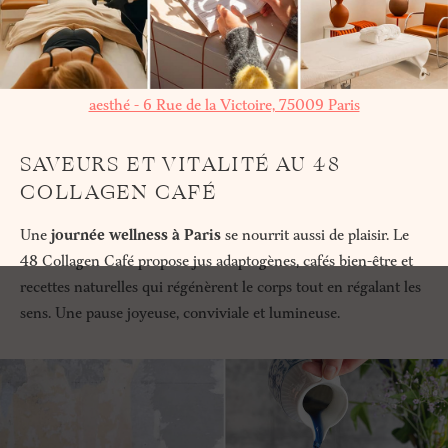
aesthé - 6 Rue de la Victoire, 75009 Paris
SAVEURS ET VITALITÉ AU 48
COLLAGEN CAFÉ
Une
journée wellness à Paris
se nourrit aussi de plaisir. Le
48 Collagen Café propose jus adaptogènes, cafés bien-être et
recettes naturelles qui régénèrent le corps tout en régalant les
sens. Une pause joyeuse, conviviale et lumineuse.