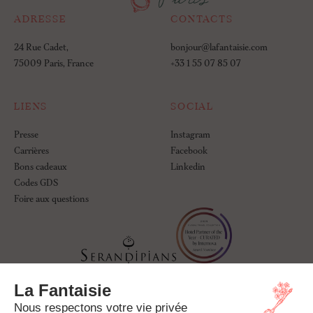
ADRESSE
CONTACTS
24 Rue Cadet,
bonjour@lafantaisie.com
75009 Paris, France
+33 1 55 07 85 07
LIENS
SOCIAL
Presse
Instagram
Carrières
Facebook
Bons cadeaux
Linkedin
Codes GDS
Foire aux questions