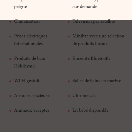
peigné
sur demande
Climatisation
Télévision par satellite
Prises électriques
Minibar avec une selection
internationales
de produits locaux
Produits de bain
Enceinte Bluetooth
Holidermie
Wi-Fi gratuit
Salles de bains en marbre
Armoire spacieuse
Chromecast
Animaux acceptés
Lit bébé disponible